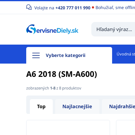
Bohužiaľ, sme offli
Volajte na
+420 777 011 990
Úvodná s
Vyberte kategorii
A6 2018 (SM-A600)
zobrazených
1-8
z 8 produktov
Top
Najlacnejšie
Najdrahši