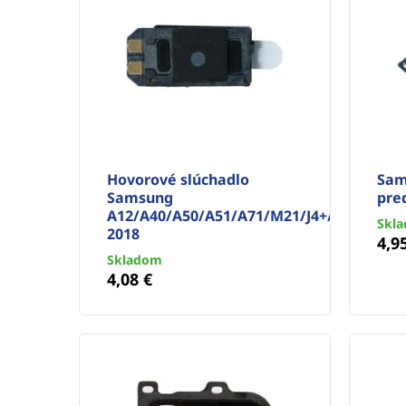
Hovorové slúchadlo
Sam
Samsung
pre
A12/A40/A50/A51/A71/M21/J4+/A6
Skl
2018
4,9
Skladom
4,08 €