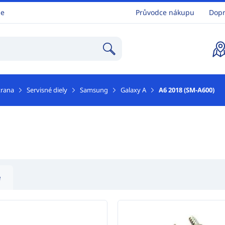
ne
Průvodce nákupu
Dopr
trana
Servisné diely
Samsung
Galaxy A
A6 2018 (SM-A600)
e