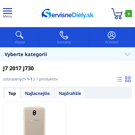
0
Menu
Hľadať
Kontakty
Prihlásiť
Vyberte kategorii
J7 2017 J730
zobrazených
1-1
z 1 produktov
Top
Najlacnejšie
Najdrahšie