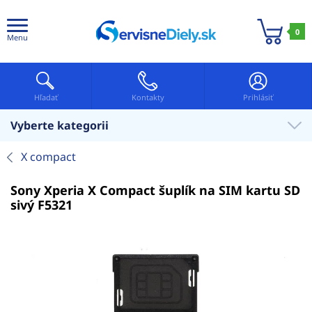
0
Menu
Hľadať
Kontakty
Prihlásiť
Vyberte kategorii
X compact
Sony Xperia X Compact šuplík na SIM kartu SD
sivý F5321