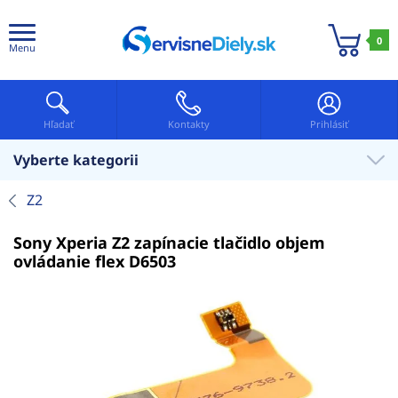
0
Menu
Hľadať
Kontakty
Prihlásiť
Vyberte kategorii
Z2
Sony Xperia Z2 zapínacie tlačidlo objem
ovládanie flex D6503