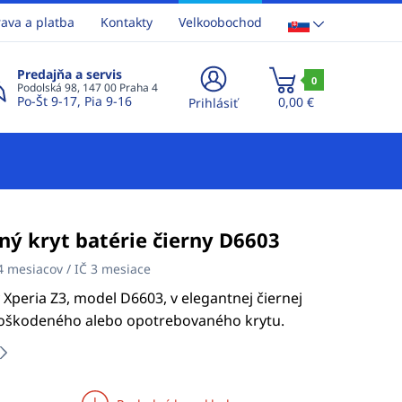
ava a platba
Kontakty
Velkoobochod
Predajňa a servis
0
Podolská 98, 147 00 Praha 4
Po-Št 9-17, Pia 9-16
0,00 €
Prihlásiť
ný kryt batérie čierny D6603
4 mesiacov / IČ 3 mesiace
 Xperia Z3, model D6603, v elegantnej čiernej
poškodeného alebo opotrebovaného krytu.