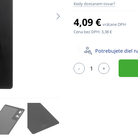
Kedy dostanem tovar?
4,09 €
vrátane DPH
Cena bez DPH:
3,38 €
Potrebujete diel 
-
+