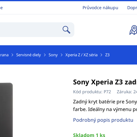
ne
Průvodce nákupu
Dopr
trana
Servisné diely
Sony
Xperia Z / XZ séria
Z3
Sony Xperia Z3 zad
Kód produktu:
P72
Záruka:
2
Zadný kryt batérie pre Sony
farbe. Ideálny na výmenu 
Podrobný popis produktu
Skladom 1 ks