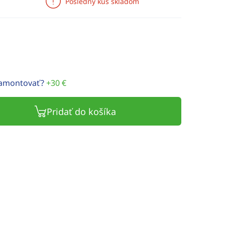
Posledný kus skladom
namontovať?
+30 €
Pridať do košíka