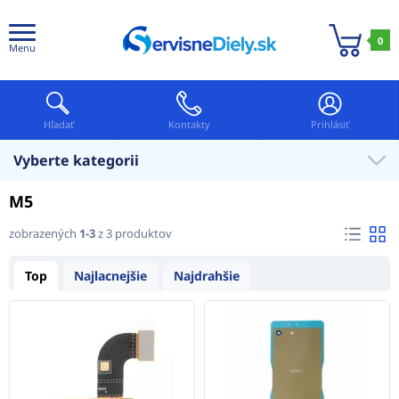
0
Menu
Hľadať
Kontakty
Prihlásiť
Vyberte kategorii
M5
zobrazených
1-3
z 3 produktov
Top
Najlacnejšie
Najdrahšie