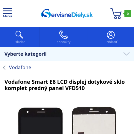
0
Menu
Hľadať
Kontakty
Prihlásiť
Vyberte kategorii
Vodafone
Vodafone Smart E8 LCD displej dotykové sklo
komplet predný panel VFD510