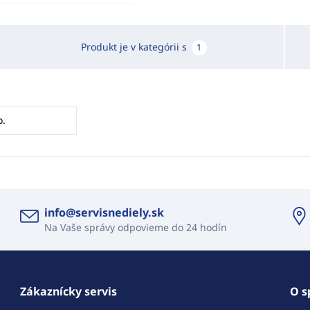
Produkt je v kategórii s
1
o.
info@servisnediely.sk
Na Vaše správy odpovieme do 24 hodín
Zákaznícky servis
O s