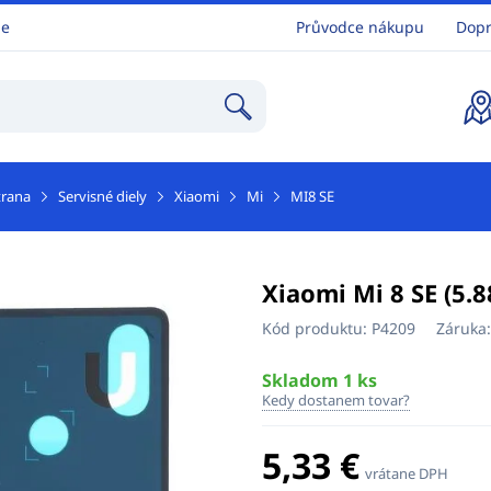
ne
Průvodce nákupu
Dopr
trana
Servisné diely
Xiaomi
Mi
MI8 SE
Xiaomi Mi 8 SE (5.8
Kód produktu:
P4209
Záruka
Skladom 1 ks
Kedy dostanem tovar?
5,33 €
vrátane DPH