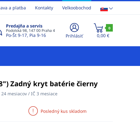
ava a platba
Kontakty
Velkoobochod
Predajňa a servis
0
Podolská 98, 147 00 Praha 4
Po-Št 9-17, Pia 9-16
0,00 €
Prihlásiť
8") Zadný kryt batérie čierny
:
24 mesiacov / IČ 3 mesiace
Posledný kus skladom