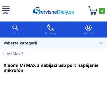
0
Menu
Hľadať
Kontakty
Prihlásiť
Vyberte kategorii
Mi Max 3
Xiaomi Mi MAX 3 nabíjací usb port napájanie
mikrofón