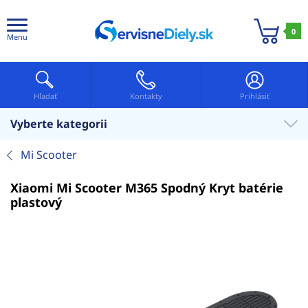
0
Menu
Hľadať
Kontakty
Prihlásiť
Vyberte kategorii
Mi Scooter
Xiaomi Mi Scooter M365 Spodný Kryt batérie
plastový