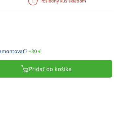
Posledný kus skladom
namontovať?
+30 €
Pridať do košíka