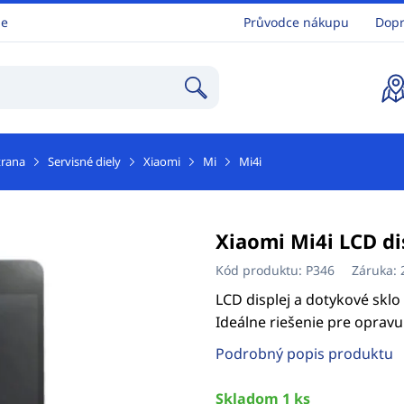
ne
Průvodce nákupu
Dopr
trana
Servisné diely
Xiaomi
Mi
Mi4i
Xiaomi Mi4i LCD di
Kód produktu:
P346
Záruka:
LCD displej a dotykové skl
Ideálne riešenie pre opravu
Podrobný popis produktu
Skladom 1 ks