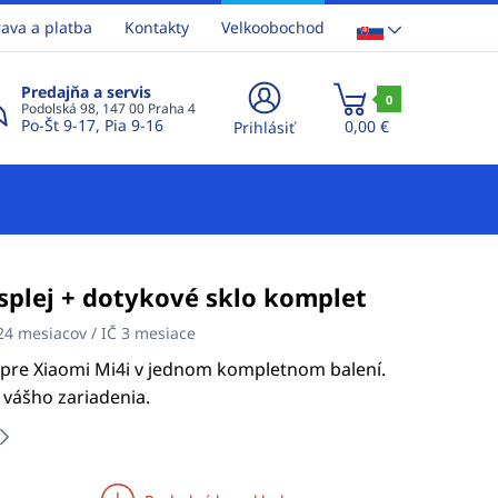
ava a platba
Kontakty
Velkoobochod
Predajňa a servis
0
Podolská 98, 147 00 Praha 4
Po-Št 9-17, Pia 9-16
0,00 €
Prihlásiť
splej + dotykové sklo komplet
24 mesiacov / IČ 3 mesiace
o pre Xiaomi Mi4i v jednom kompletnom balení.
 vášho zariadenia.