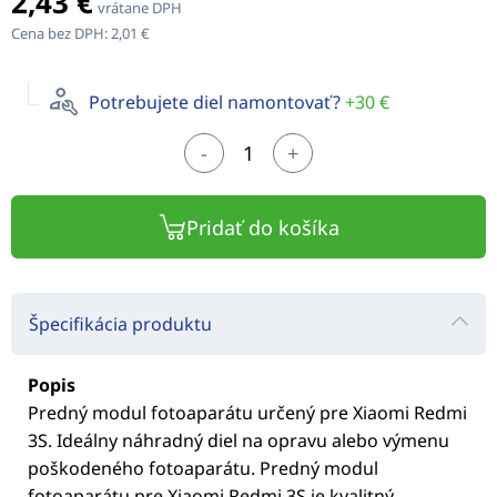
2,43 €
vrátane DPH
Cena bez DPH:
2,01 €
Potrebujete diel namontovať?
+30 €
-
+
Pridať do košíka
Špecifikácia produktu
Popis
Predný modul fotoaparátu určený pre Xiaomi Redmi
3S. Ideálny náhradný diel na opravu alebo výmenu
poškodeného fotoaparátu. Predný modul
fotoaparátu pre Xiaomi Redmi 3S je kvalitný