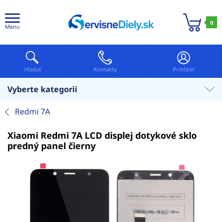
0
Menu
Hľadať
Kontakty
Prihlásiť
Vyberte kategorii
Redmi 7A
Xiaomi Redmi 7A LCD displej dotykové sklo
predný panel čierny