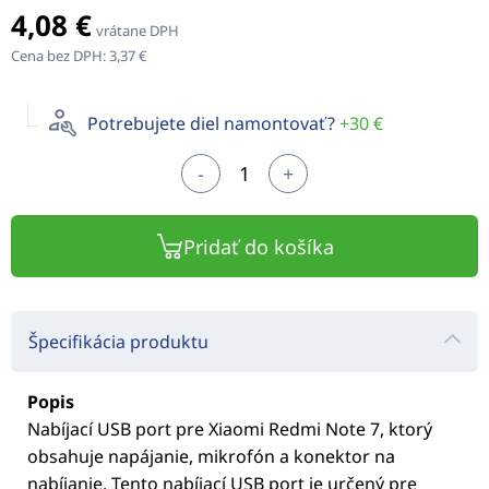
4,08 €
vrátane DPH
Cena bez DPH:
3,37 €
Potrebujete diel namontovať?
+30 €
-
+
Pridať do košíka
Špecifikácia produktu
Popis
Nabíjací USB port pre Xiaomi Redmi Note 7, ktorý
obsahuje napájanie, mikrofón a konektor na
nabíjanie. Tento nabíjací USB port je určený pre