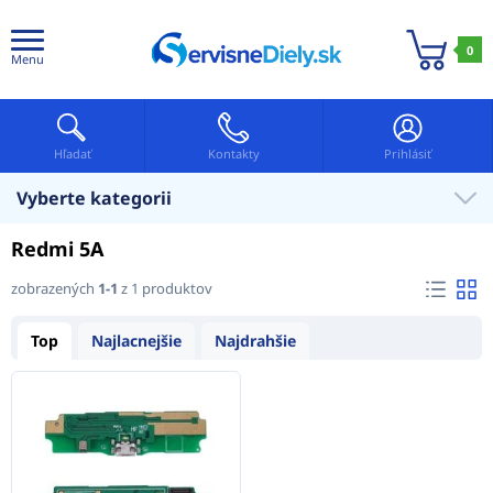
0
Menu
Hľadať
Kontakty
Prihlásiť
Vyberte kategorii
Redmi 5A
zobrazených
1-1
z 1 produktov
Top
Najlacnejšie
Najdrahšie