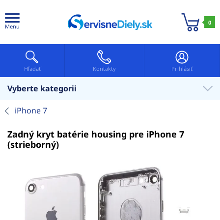
0
Menu
Hľadať
Kontakty
Prihlásiť
Vyberte kategorii
iPhone 7
Zadný kryt batérie housing pre iPhone 7
(strieborný)