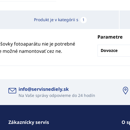
Produkt je v kategórii s
1
Parametre
ovky fotoaparátu nie je potrebné
Dovozce
je možné namontovať cez ne.
info@servisnediely.sk
Na Vaše správy odpovieme do 24 hodín
Zákaznícky servis
O s