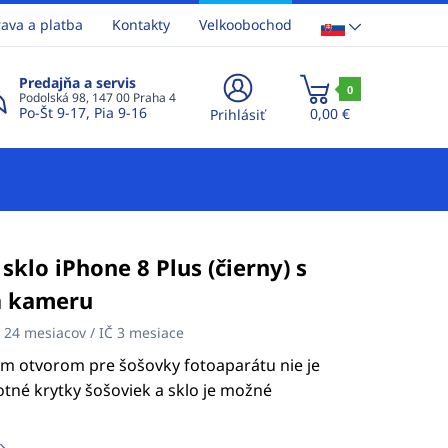
ava a platba
Kontakty
Velkoobochod
Predajňa a servis
0
Podolská 98, 147 00 Praha 4
Po-Št 9-17, Pia 9-16
0,00 €
Prihlásiť
sklo iPhone 8 Plus (čierny) s
a kameru
:
24 mesiacov / IČ 3 mesiace
m otvorom pre šošovky fotoaparátu nie je
né krytky šošoviek a sklo je možné