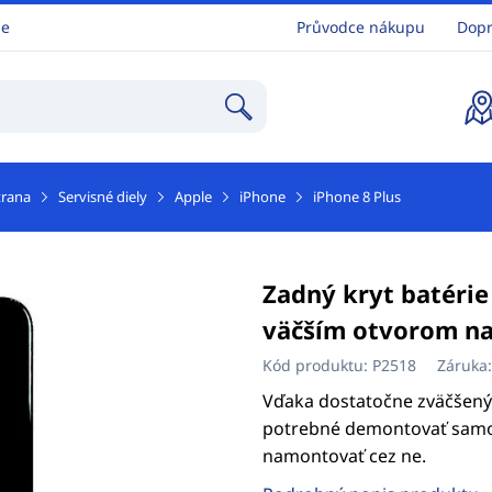
ne
Průvodce nákupu
Dopr
trana
Servisné diely
Apple
iPhone
iPhone 8 Plus
Zadný kryt batérie 
väčším otvorom n
Kód produktu:
P2518
Záruka
Vďaka dostatočne zväčšený
potrebné demontovať samot
namontovať cez ne.