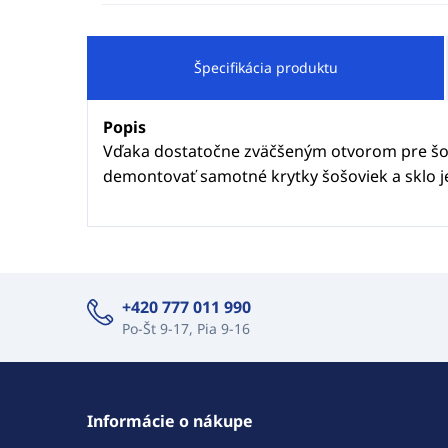
Špecifikácia produktu
Popis
Vďaka dostatočne zväčšeným otvorom pre šoš
demontovať samotné krytky šošoviek a sklo 
+420 777 011 990
Po-Št 9-17, Pia 9-16
Informácie o nákupe