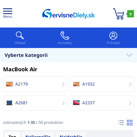
0
Menu
Hľadať
Kontakty
Prihlásiť
Vyberte kategorii
MacBook Air
A2179
A1932
A2681
A2337
zobrazených
1-30
z 50 produktov
Top
Najlacnejšie
Najdrahšie