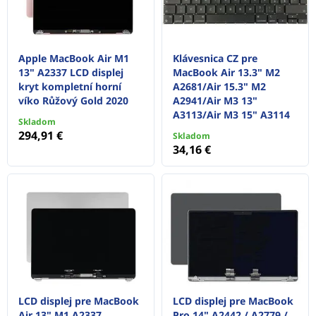
Apple MacBook Air M1
Klávesnica CZ pre
13" A2337 LCD displej
MacBook Air 13.3" M2
kryt kompletní horní
A2681/Air 15.3" M2
víko Růžový Gold 2020
A2941/Air M3 13"
A3113/Air M3 15" A3114
Skladom
294,91 €
Skladom
34,16 €
LCD displej pre MacBook
LCD displej pre MacBook
Air 13" M1 A2337
Pro 14" A2442 / A2779 /