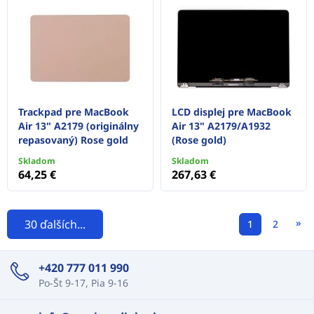
Trackpad pre MacBook
LCD displej pre MacBook
Air 13" A2179 (originálny
Air 13" A2179/A1932
repasovaný) Rose gold
(Rose gold)
Skladom
Skladom
64,25 €
267,63 €
»
30 ďalších...
1
2
+420 777 011 990
Po-Št 9-17, Pia 9-16