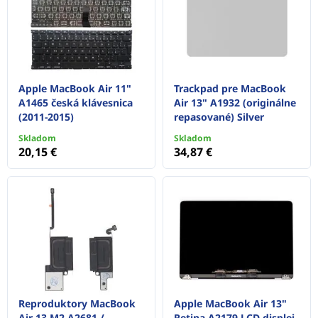
Apple MacBook Air 11"
Trackpad pre MacBook
A1465 česká klávesnica
Air 13" A1932 (originálne
(2011-2015)
repasované) Silver
Skladom
Skladom
20,15 €
34,87 €
Reproduktory MacBook
Apple MacBook Air 13"
Air 13 M2 A2681 /
Retina A2179 LCD displej