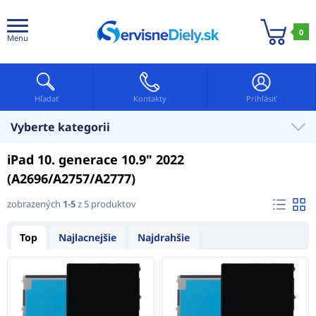
0
Menu
Hľadať
Kontakty
Prihlásiť
Vyberte kategorii
iPad 10. generace 10.9" 2022
(A2696/A2757/A2777)
zobrazených
1-5
z 5 produktov
Top
Najlacnejšie
Najdrahšie