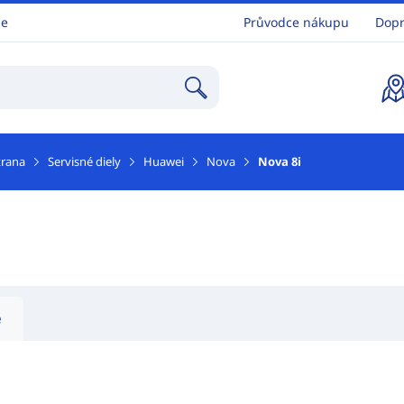
ne
Průvodce nákupu
Dopr
trana
Servisné diely
Huawei
Nova
Nova 8i
e