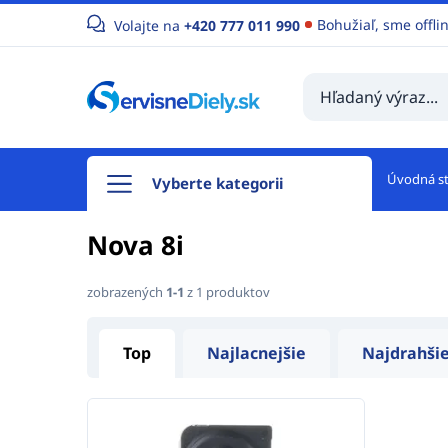
Bohužiaľ, sme offli
Volajte na
+420 777 011 990
Úvodná s
Vyberte kategorii
Nova 8i
zobrazených
1-1
z 1 produktov
Top
Najlacnejšie
Najdrahši