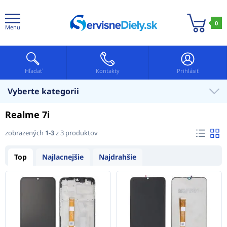
0
Menu
Hľadať
Kontakty
Prihlásiť
Vyberte kategorii
Realme 7i
zobrazených
1-3
z 3 produktov
Top
Najlacnejšie
Najdrahšie