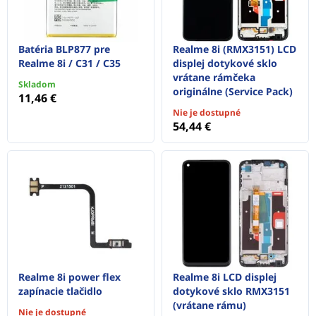
Batéria BLP877 pre
Realme 8i (RMX3151) LCD
Realme 8i / C31 / C35
displej dotykové sklo
vrátane rámčeka
Skladom
originálne (Service Pack)
11,46 €
Nie je dostupné
54,44 €
Realme 8i power flex
Realme 8i LCD displej
zapínacie tlačidlo
dotykové sklo RMX3151
(vrátane rámu)
Nie je dostupné