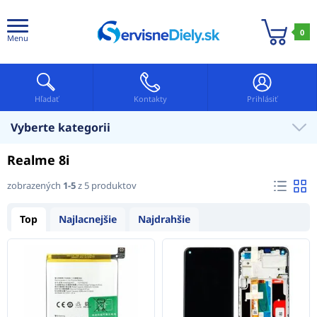
0
Menu
Hľadať
Kontakty
Prihlásiť
Vyberte kategorii
Realme 8i
zobrazených
1-5
z 5 produktov
Top
Najlacnejšie
Najdrahšie