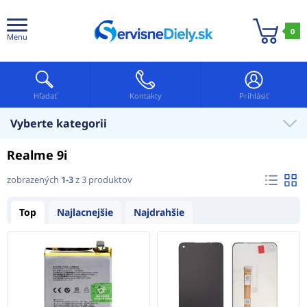
0
Menu
Hľadať
Kontakty
Prihlásiť
Vyberte kategorii
Realme 9i
zobrazených
1-3
z 3 produktov
Top
Najlacnejšie
Najdrahšie