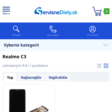
0
Menu
Hľadať
Kontakty
Prihlásiť
Vyberte kategorii
Realme C3
zobrazených
1-1
z 1 produktov
Top
Najlacnejšie
Najdrahšie