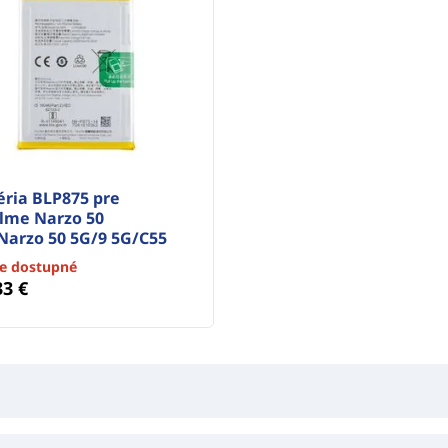
éria BLP875 pre
lme Narzo 50
Narzo 50 5G/9 5G/C55
je dostupné
33 €