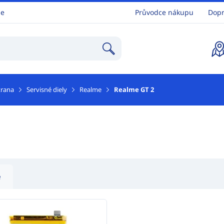
ne
Průvodce nákupu
Dopr
trana
Servisné diely
Realme
Realme GT 2
e