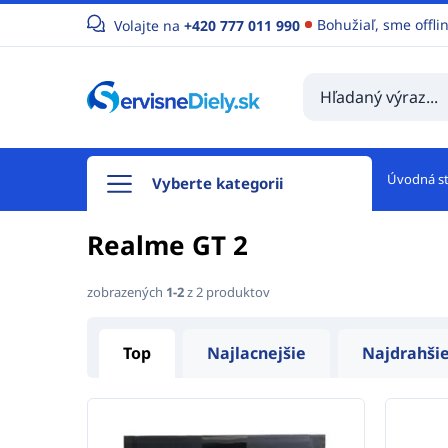
Bohužiaľ, sme offli
Volajte na
+420 777 011 990
Úvodná s
Vyberte kategorii
Realme GT 2
zobrazených
1-2
z 2 produktov
Top
Najlacnejšie
Najdrahši