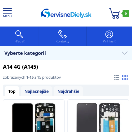
0
Menu
Hľadať
Kontakty
Prihlásiť
Vyberte kategorii
A14 4G (A145)
zobrazených
1-15
z 15 produktov
Top
Najlacnejšie
Najdrahšie