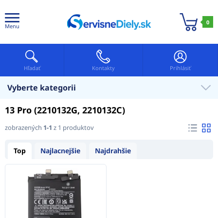
0
Menu
Hľadať
Kontakty
Prihlásiť
Vyberte kategorii
13 Pro (2210132G, 2210132C)
zobrazených
1-1
z 1 produktov
Top
Najlacnejšie
Najdrahšie