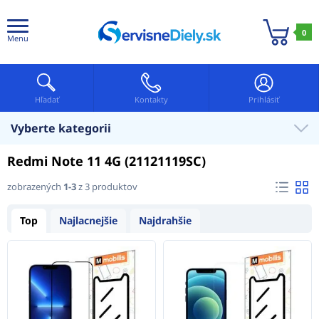
0
Menu
Hľadať
Kontakty
Prihlásiť
Vyberte kategorii
Redmi Note 11 4G (21121119SC)
zobrazených
1-3
z 3 produktov
Top
Najlacnejšie
Najdrahšie