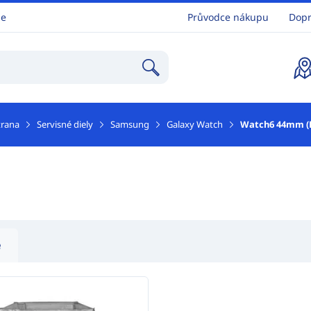
ne
Průvodce nákupu
Dopr
trana
Servisné diely
Samsung
Galaxy Watch
Watch6 44mm (
e