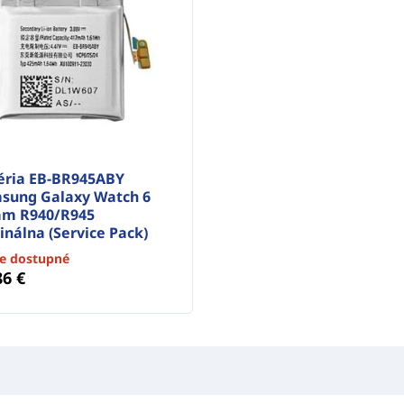
éria EB-BR945ABY
sung Galaxy Watch 6
m R940/R945
inálna (Service Pack)
je dostupné
86 €