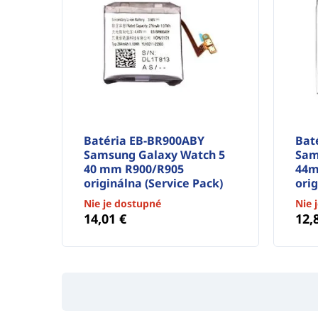
Batéria EB-BR900ABY
Bat
Samsung Galaxy Watch 5
Sam
40 mm R900/R905
44m
originálna (Service Pack)
orig
Nie je dostupné
Nie 
14,01 €
12,