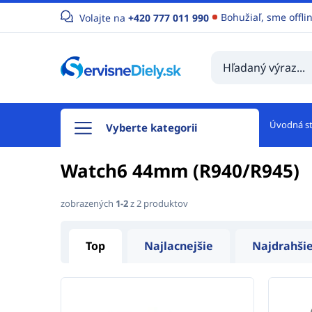
Bohužiaľ, sme offli
Volajte na
+420 777 011 990
Úvodná s
Vyberte kategorii
Watch6 44mm (R940/R945)
zobrazených
1-2
z 2 produktov
Top
Najlacnejšie
Najdrahši