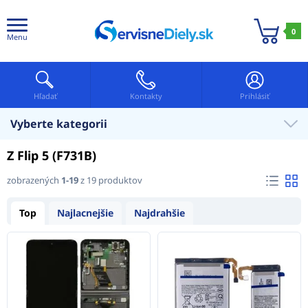
0
Menu
Hľadať
Kontakty
Prihlásiť
Vyberte kategorii
Z Flip 5 (F731B)
zobrazených
1-19
z 19 produktov
Top
Najlacnejšie
Najdrahšie