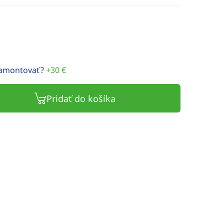
namontovať?
+30 €
Pridať do košíka