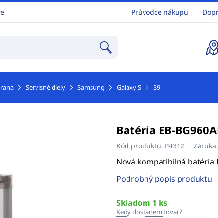
ne
Průvodce nákupu
Dopr
trana
Servisné diely
Samsung
Galaxy S
S9
Batéria EB-BG960A
Kód produktu:
P4312
Záruka
Nová kompatibilná batéria
Podrobný popis produktu
Skladom 1 ks
Kedy dostanem tovar?