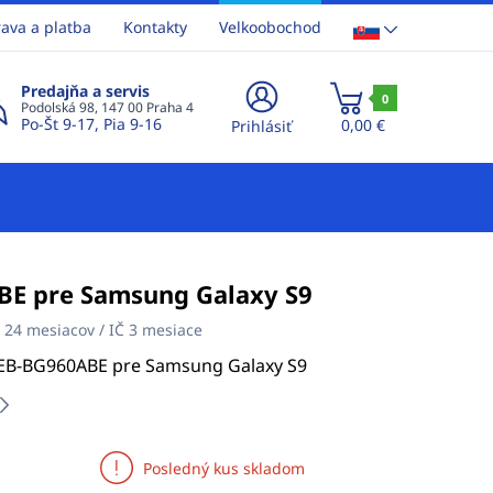
ava a platba
Kontakty
Velkoobochod
Predajňa a servis
0
Podolská 98, 147 00 Praha 4
Po-Št 9-17, Pia 9-16
0,00 €
Prihlásiť
BE pre Samsung Galaxy S9
:
24 mesiacov / IČ 3 mesiace
 EB-BG960ABE pre Samsung Galaxy S9
Posledný kus skladom