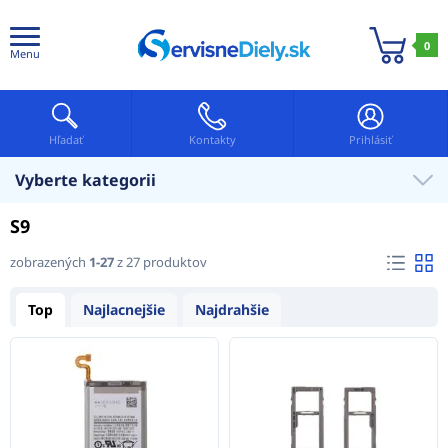
0
Menu
Hľadať
Kontakty
Prihlásiť
Vyberte kategorii
S9
zobrazených
1-27
z 27 produktov
Top
Najlacnejšie
Najdrahšie