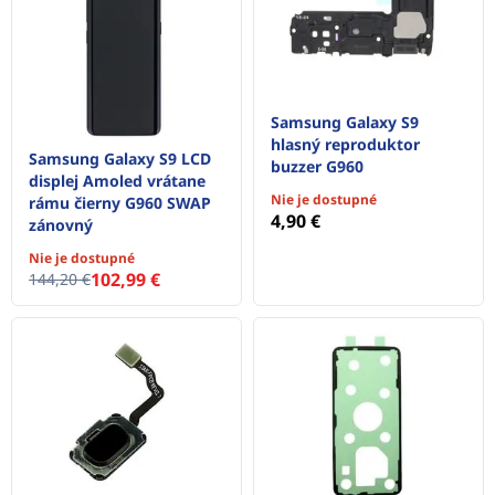
Samsung Galaxy S9
hlasný reproduktor
Samsung Galaxy S9 LCD
buzzer G960
displej Amoled vrátane
Nie je dostupné
rámu čierny G960 SWAP
4,90 €
zánovný
Nie je dostupné
102,99 €
144,20 €