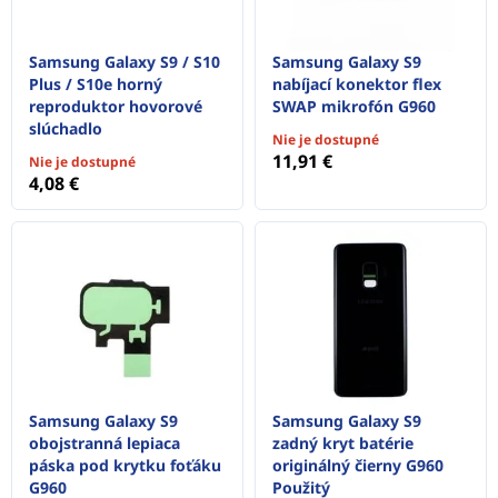
Samsung Galaxy S9 / S10
Samsung Galaxy S9
Plus / S10e horný
nabíjací konektor flex
reproduktor hovorové
SWAP mikrofón G960
slúchadlo
Nie je dostupné
11,91 €
Nie je dostupné
4,08 €
Samsung Galaxy S9
Samsung Galaxy S9
obojstranná lepiaca
zadný kryt batérie
páska pod krytku foťáku
originálný čierny G960
G960
Použitý