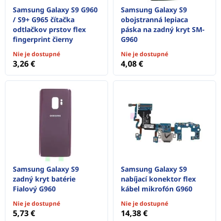
Samsung Galaxy S9 G960
Samsung Galaxy S9
/ S9+ G965 čítačka
obojstranná lepiaca
odtlačkov prstov flex
páska na zadný kryt SM-
fingerprint čierny
G960
Nie je dostupné
Nie je dostupné
3,26 €
4,08 €
Samsung Galaxy S9
Samsung Galaxy S9
zadný kryt batérie
nabíjací konektor flex
Fialový G960
kábel mikrofón G960
Nie je dostupné
Nie je dostupné
5,73 €
14,38 €