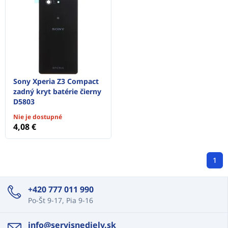
Sony Xperia Z3 Compact
zadný kryt batérie čierny
D5803
Nie je dostupné
4,08 €
1
+420 777 011 990
Po-Št 9-17, Pia 9-16
info@servisnediely.sk