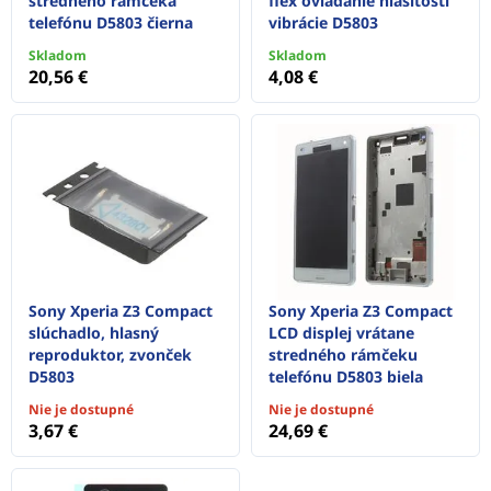
stredného rámčeka
flex ovládanie hlasitosti
telefónu D5803 čierna
vibrácie D5803
Skladom
Skladom
20,56 €
4,08 €
Sony Xperia Z3 Compact
Sony Xperia Z3 Compact
slúchadlo, hlasný
LCD displej vrátane
reproduktor, zvonček
stredného rámčeku
D5803
telefónu D5803 biela
Nie je dostupné
Nie je dostupné
3,67 €
24,69 €