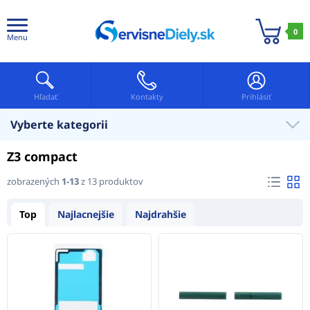
0
Menu
Hľadať
Kontakty
Prihlásiť
Vyberte kategorii
Z3 compact
zobrazených
1-13
z 13 produktov
Top
Najlacnejšie
Najdrahšie