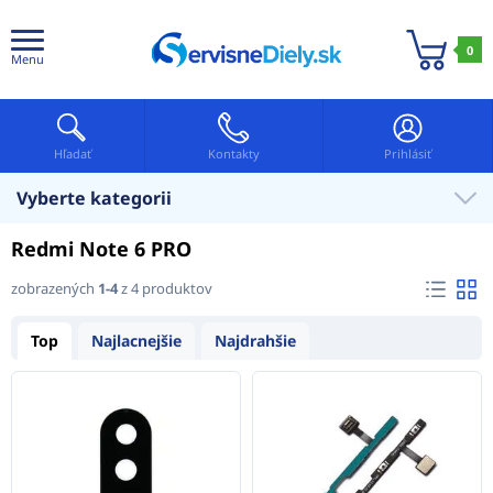
0
Menu
Hľadať
Kontakty
Prihlásiť
Vyberte kategorii
Redmi Note 6 PRO
zobrazených
1-4
z 4 produktov
Top
Najlacnejšie
Najdrahšie